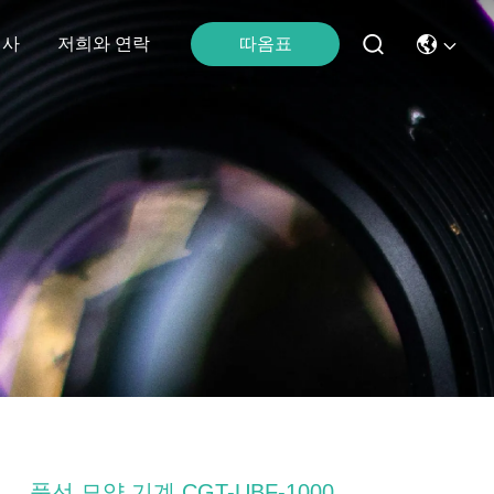
따옴표
행사
저희와 연락
풍선 모양 기계 CGT-UBF-1000