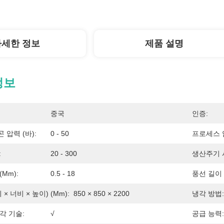
자세한 정보
제품 설명
정보
중국
인증:
 압력 (바):
0 - 50
프로세스 압
:
20 - 300
생산주기 시
mm):
0.5 - 18
풍선 길이 
× 너비 × 높이) (mm):
850 × 850 × 2200
냉각 방법:
각 기술:
√
공급 능력: